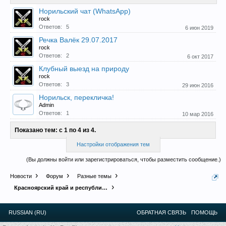
Норильский чат (WhatsApp)
rock
Прошедшие встречи клуба:
1
.
2
.
3
.
4
.
5
.
6
.
7
.
8
.
9
.
10
.
11
.
Ответов:
5
6 июн 2019
12
.
13
.
14
.
15
.
16
.
17
.
18
.
19
.
20
.
21
.
22
.
23
.
24
.
Речка Валёк 29.07.2017
Ближайшие мероприятия: 16 Августа 2026 года, 11
rock
лет клубу!
Ответов:
2
6 окт 2017
Клубный выезд на природу
rock
Ответов:
3
29 июн 2016
Норильск, перекличка!
Admin
Ответов:
1
10 мар 2016
Показано тем: с 1 по 4 из 4.
Настройки отображения тем
(Вы должны войти или зарегистрироваться, чтобы разместить сообщение.)
Новости
Форум
Разные темы
Красноярский край и республика Хакасия
RUSSIAN (RU)
ОБРАТНАЯ СВЯЗЬ
ПОМОЩЬ