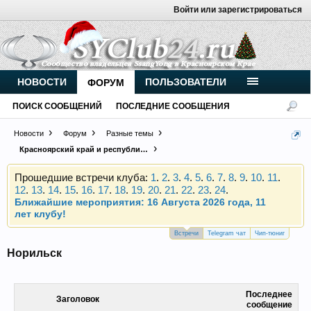
Войти или зарегистрироваться
Внимание, новые участники нашего клуба!
Основное общение происходит в
Telegram-чате
.
НОВОСТИ
ПОЛЬЗОВАТЕЛИ
ФОРУМ
Присоединяйтесь.
ПОИСК СООБЩЕНИЙ
ПОСЛЕДНИЕ СООБЩЕНИЯ
Чип-тюнинг (прошивка) дизелей от
Vahmurka
Новости
Форум
Разные темы
Красноярский край и республика Хакасия
Прошедшие встречи клуба:
1
.
2
.
3
.
4
.
5
.
6
.
7
.
8
.
9
.
10
.
11
.
12
.
13
.
14
.
15
.
16
.
17
.
18
.
19
.
20
.
21
.
22
.
23
.
24
.
Ближайшие мероприятия: 16 Августа 2026 года, 11
лет клубу!
Внимание, новые участники нашего клуба!
Встречи
Telegram чат
Чип-тюниг
Основное общение происходит в
Telegram-чате
.
Норильск
Присоединяйтесь.
Чип-тюнинг (прошивка) дизелей от
Последнее
Vahmurka
Заголовок
сообщение