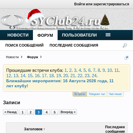
Войти или зарегистрироваться
Внимание, новые участники нашего клуба!
Основное общение происходит в
Telegram-чате
.
Присоединяйтесь.
НОВОСТИ
ПОЛЬЗОВАТЕЛИ
ФОРУМ
Чип-тюнинг (прошивка) дизелей от
ПОИСК СООБЩЕНИЙ
ПОСЛЕДНИЕ СООБЩЕНИЯ
Vahmurka
Новости
Форум
Прошедшие встречи клуба:
1
.
2
.
3
.
4
.
5
.
6
.
7
.
8
.
9
.
10
.
11
.
12
.
13
.
14
.
15
.
16
.
17
.
18
.
19
.
20
.
21
.
22
.
23
.
24
.
Ближайшие мероприятия: 16 Августа 2026 года, 11
лет клубу!
Внимание, новые участники нашего клуба!
Встречи
Telegram чат
Чип-тюниг
Основное общение происходит в
Telegram-чате
.
Записи
Присоединяйтесь.
< Назад
Вперёд >
1
2
3
4
5
Чип-тюнинг (прошивка) дизелей от
Vahmurka
Последнее
Заголовок ↑
сообщение