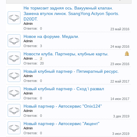
Не тормозит задняя ось. Вакуумный клапан.
Прошедшие встречи клуба:
1
.
2
.
3
.
4
.
5
.
6
.
7
.
8
.
9
.
10
.
11
.
Замена втулок линок. SsangYong Actyon Sports.
12
.
13
.
14
.
15
.
16
.
17
.
18
.
19
.
20
.
21
.
22
.
23
.
24
.
D20DT.
Ближайшие мероприятия: 16 Августа 2026 года, 11
Admin
лет клубу!
Ответов:
0
23 май 2016
Новое на форуме. Медали.
Admin
Ответов:
3
24 мар 2016
Новости клуба. Партнеры, клубные карты.
Admin
...
2
Ответов:
20
23 июн 2016
Новый клубный партнер - Пятикратный ресурс.
Admin
Ответов:
0
22 май 2017
Новый клубный партнер - Сход \ развал
Admin
Ответов:
0
14 июн 2017
Новый партнер - Автосервис "Onix124"
Admin
Ответов:
0
3 дек 2019
Новый партнер - Автосервис "Акцент"
Admin
Ответов:
0
3 июл 2019