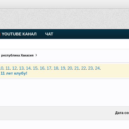
. Присоединяйтесь.
YOUTUBE КАНАЛ
ЧАТ
Чип-тюнинг (прошивка) дизелей от Vahmurka
 республика Хакасия
10
.
11
.
12
.
13
.
14
.
15
.
16
.
17
.
18
.
19
.
20
.
21
.
22
.
23
.
24
.
11 лет клубу!
. Присоединяйтесь.
Чип-тюнинг (прошивка) дизелей от Vahmurka
10
.
11
.
12
.
13
.
14
.
15
.
16
.
17
.
18
.
19
.
20
.
21
.
22
.
23
.
24
.
11 лет клубу!
Дата со