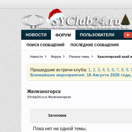
Внимание, новые участники нашего клуба!
Основное общение происходит в
Telegram-чате
НОВОСТИ
ПОЛЬЗОВАТЕЛИ
ФОРУМ
ПОИСК СООБЩЕНИЙ
ПОСЛЕДНИЕ СООБЩЕНИЯ
Новости
Форум
Разные темы
Красноярский край и
Прошедшие встречи клуба:
1
.
2
.
3
.
4
.
5
.
6
.
7
.
8
.
9
.
Ближайшие мероприятия: 16 Августа 2026 года, 
Внимание, новые участники нашего клуба!
Основное общение происходит в
Telegram-чате
Железногорск
SYclub24.ru в Железногорске
Прошедшие встречи клуба:
1
.
2
.
3
.
4
.
5
.
6
.
7
.
8
.
9
.
Ближайшие мероприятия: 16 Августа 2026 года, 
Заголовок
Пока нет ни одной темы.